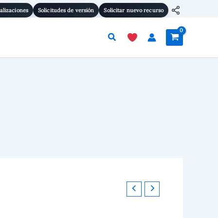
Yoast
alizaciones
Solicitudes de versión
Solicitar nuevo recurso
SEO
cantidad
Buscar