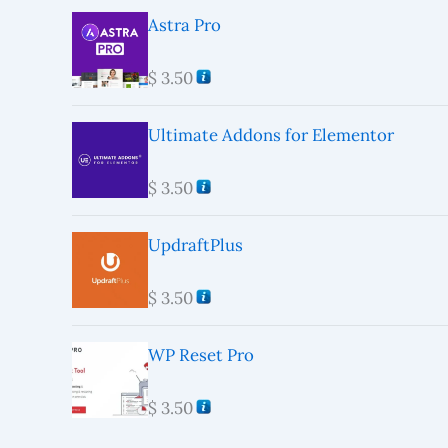
Astra Pro
$
3.50
Ultimate Addons for Elementor
$
3.50
UpdraftPlus
$
3.50
WP Reset Pro
$
3.50