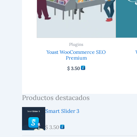
Plugins
Yoast WooCommerce SEO
Premium
$
3.50
Productos destacados
Smart Slider 3
$
3.50