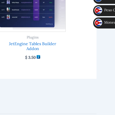
€
Peso 
CUP
Moneda
MLC
Plugins
JetEngine Tables Builder
Addon
$
3.50