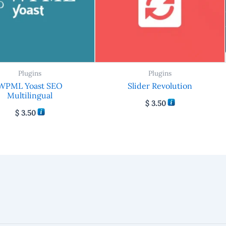
Plugins
Plugins
WPML Yoast SEO
Slider Revolution
Multilingual
$
3.50
$
3.50