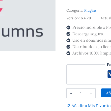
Yoast
SEO
Categoría:
Plugins
cantidad
Versión: 6.4.20
|
Actua
Precio increible x Pr
Descarga segura.
Uso en dominios ilim
Distribuido bajo lic
Archivos 100% limpios
Pa
Añ
-
+
Añadir a Mis Favorito