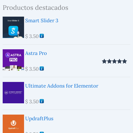
Productos destacados
Smart Slider 3
$
3.50
Astra Pro
$
3.50
Valorado con
5.00
de 5
Ultimate Addons for Elementor
$
3.50
UpdraftPlus