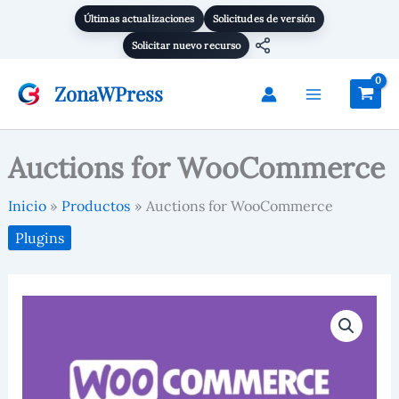
cantidad
Ir
Últimas actualizaciones
Solicitudes de versión
al
Solicitar nuevo recurso
contenido
ZonaWPress
Auctions for WooCommerce
Inicio
Productos
Auctions for WooCommerce
Plugins