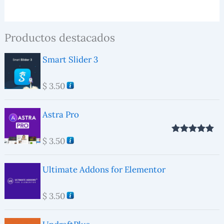
Productos destacados
Smart Slider 3
$
3.50
Astra Pro
$
3.50
Valorado con
5.00
de 5
Ultimate Addons for Elementor
$
3.50