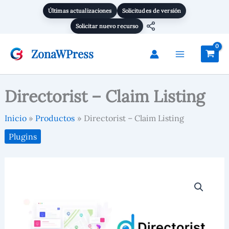
Listing
Ir
Últimas actualizaciones
Solicitudes de versión
cantidad
al
Solicitar nuevo recurso
contenido
ZonaWPress
Directorist – Claim Listing
Inicio
Productos
Directorist – Claim Listing
Plugins