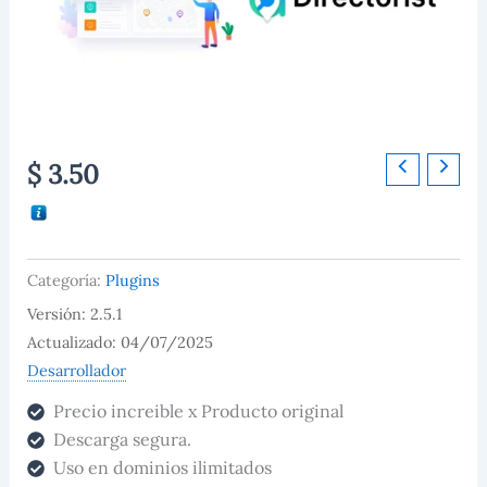
Directorist
$
3.50
–
Claim
Listing
cantidad
Categoría:
Plugins
Versión: 2.5.1
Actualizado: 04/07/2025
Desarrollador
Precio increible x Producto original
Descarga segura.
Uso en dominios ilimitados