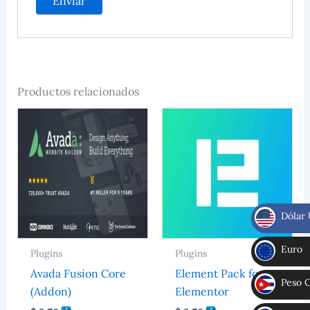
Productos relacionados
Dólar
$
Euro
Plugins
Plugins
€
Avada Fusion Core
Element Pack for
Peso 
(Addon)
Elementor
CUP