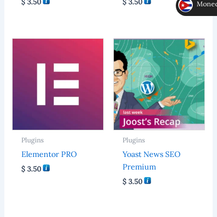
$
3.50
$
3.50
Moneda
MLC
Plugins
Plugins
Elementor PRO
Yoast News SEO
Premium
$
3.50
$
3.50