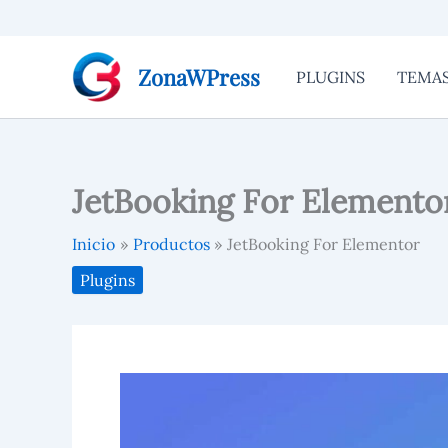
Ir
al
contenido
ZonaWPress
PLUGINS
TEMA
JetBooking For Elemento
Inicio
Productos
JetBooking For Elementor
Plugins