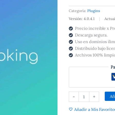
Categoría:
Plugins
Versión: 4.0.4.1
|
Actua
Precio increible x Pr
Descarga segura.
Uso en dominios ilim
Distribuido bajo lic
Archivos 100% limpios
Pa
Añ
-
+
Añadir a Mis Favorito