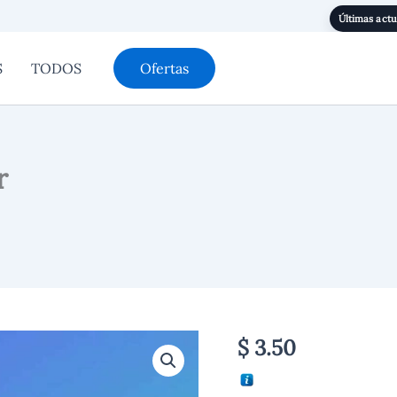
Últimas actu
S
TODOS
Ofertas
r
JetBooking
$
3.50
For
Elementor
cantidad