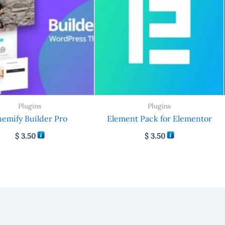
Plugins
Plugins
emify Builder Pro
Element Pack for Elementor
$
3.50
$
3.50