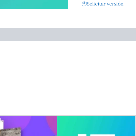
📦
Solicitar versión