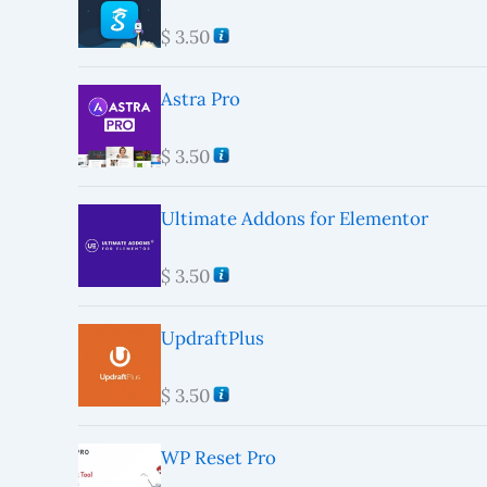
$
3.50
Astra Pro
$
3.50
Ultimate Addons for Elementor
$
3.50
UpdraftPlus
$
3.50
WP Reset Pro