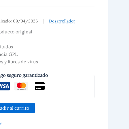
lizado: 09/04/2026
|
Desarrollador
oducto original
itados
encia GPL
 y libres de virus
go seguro garantizado
adir al carrito
s