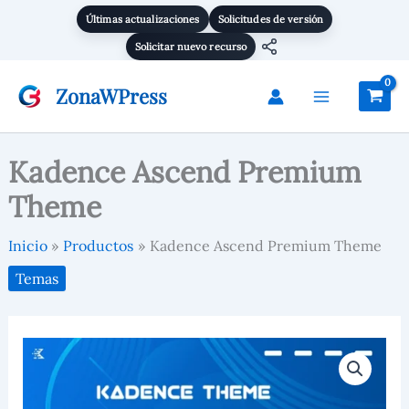
Theme
Ir
Últimas actualizaciones
Solicitudes de versión
cantidad
al
Solicitar nuevo recurso
contenido
ZonaWPress
Kadence Ascend Premium
Theme
Inicio
Productos
Kadence Ascend Premium Theme
Temas