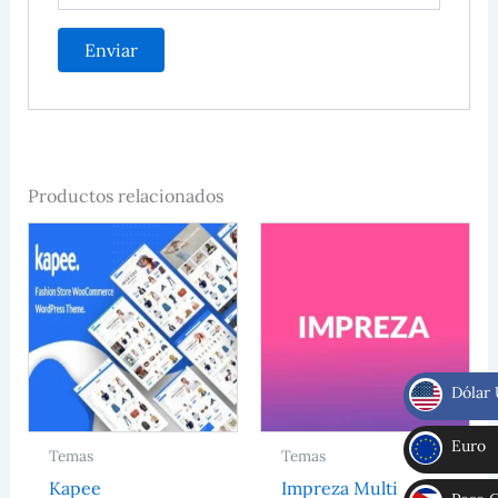
Productos relacionados
Dólar
$
Euro
Temas
Temas
€
Kapee
Impreza Multi