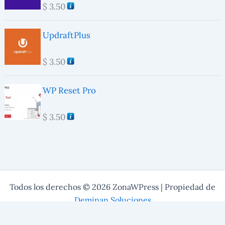
$
3.50
UpdraftPlus
$
3.50
WP Reset Pro
$
3.50
Todos los derechos © 2026 ZonaWPress | Propiedad de
Deminan Soluciones
Contacto:
zonawpress@cubbay.com