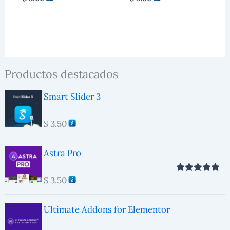
Productos destacados
Smart Slider 3
$
3.50
Astra Pro
$
3.50
Valorado con
5.00
de 5
Ultimate Addons for Elementor