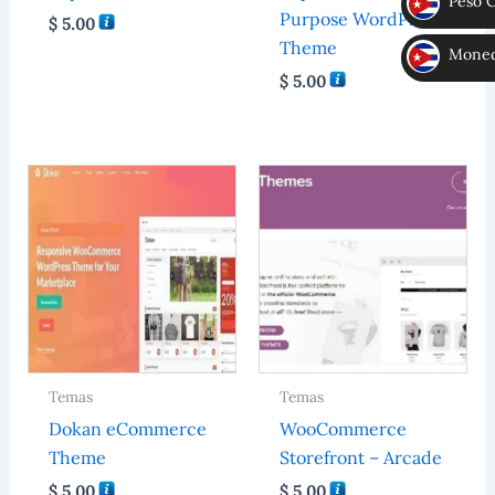
Peso 
Purpose WordPress
$
5.00
CUP
Theme
Moneda
$
5.00
MLC
Temas
Temas
Dokan eCommerce
WooCommerce
Theme
Storefront – Arcade
$
5.00
$
5.00