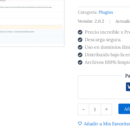
wpDataTables
cantidad
Categoría:
Plugins
Versión: 2.0.2
|
Actual
Precio increible x Pr
Descarga segura.
Uso en dominios ilim
Distribuido bajo lic
Archivos 100% limpios
Pa
Añ
-
+
Añadir a Mis Favorito