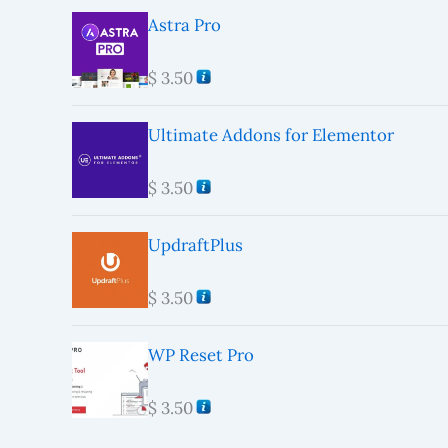
Astra Pro
$
3.50
Ultimate Addons for Elementor
$
3.50
UpdraftPlus
$
3.50
WP Reset Pro
$
3.50