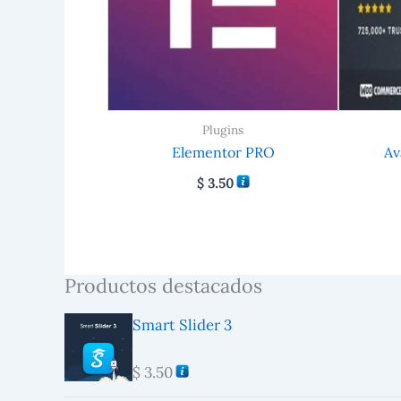
Plugins
Elementor PRO
Av
$
3.50
Productos destacados
Smart Slider 3
$
3.50