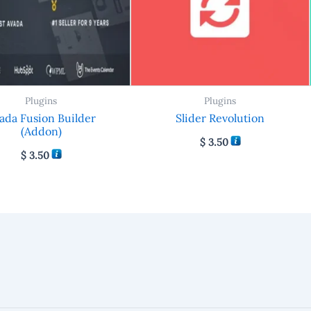
Plugins
Plugins
ada Fusion Builder
Slider Revolution
(Addon)
$
3.50
$
3.50