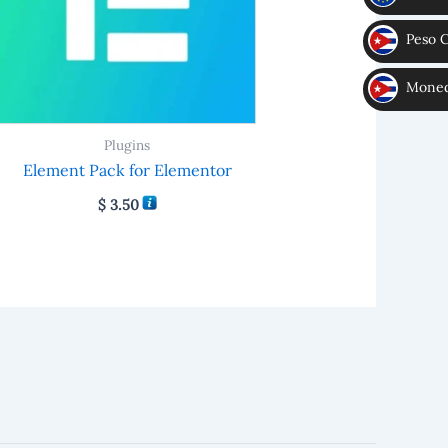
€
Peso 
CUP
Moneda
MLC
Plugins
Element Pack for Elementor
$
3.50