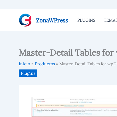
Ir
al
contenido
ZonaWPress
PLUGINS
TEMA
Master-Detail Tables fo
Inicio
Productos
Master-Detail Tables for wpD
Plugins