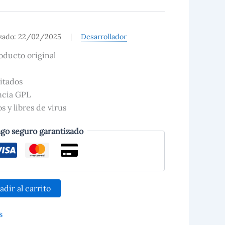
izado: 22/02/2025
|
Desarrollador
oducto original
itados
encia GPL
 y libres de virus
go seguro garantizado
adir al carrito
s