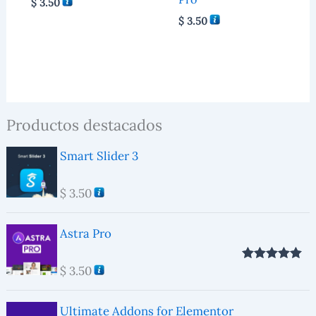
$
3.50
$
3.50
Productos destacados
Smart Slider 3
$
3.50
Astra Pro
$
3.50
Valorado con
5.00
de 5
Ultimate Addons for Elementor