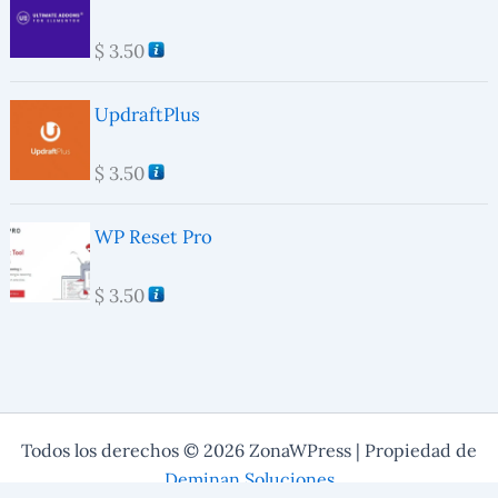
$
3.50
UpdraftPlus
$
3.50
WP Reset Pro
$
3.50
Todos los derechos © 2026 ZonaWPress | Propiedad de
Deminan Soluciones