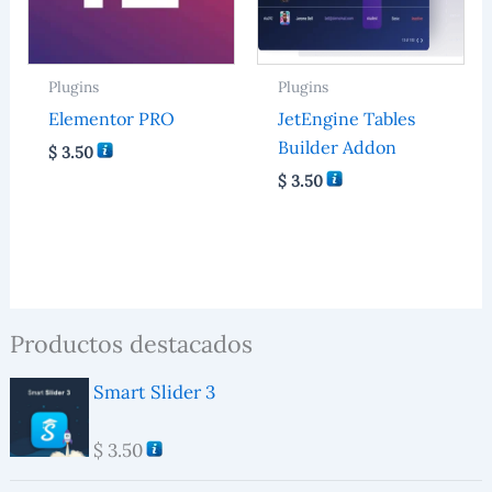
Plugins
Plugins
Elementor PRO
JetEngine Tables
Builder Addon
$
3.50
$
3.50
Productos destacados
Smart Slider 3
$
3.50