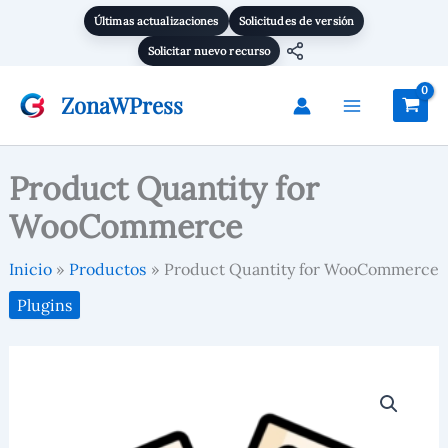
WooCommerce
Ir
Últimas actualizaciones
Solicitudes de versión
cantidad
al
Solicitar nuevo recurso
contenido
ZonaWPress
Product Quantity for
WooCommerce
Inicio
Productos
Product Quantity for WooCommerce
Plugins