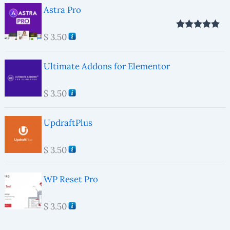
Astra Pro
$
3.50
Valorado con
5.00
de 5
Ultimate Addons for Elementor
$
3.50
UpdraftPlus
$
3.50
WP Reset Pro
$
3.50