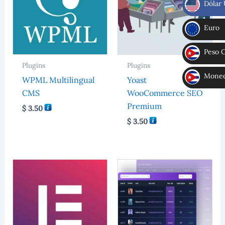
Dólar
$
Euro
€
Peso 
Plugins
Plugins
CUP
Moneda
WPML Multilingual
Yoast
MLC
CMS
WooCommerce SEO
Premium
$
3.50
$
3.50