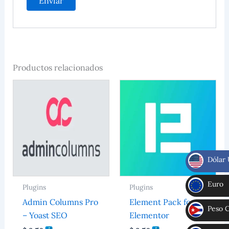
Productos relacionados
Dólar
$
Euro
Plugins
Plugins
€
Admin Columns Pro
Element Pack for
Peso 
– Yoast SEO
Elementor
CUP