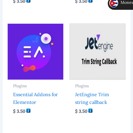
$
3.50
$
3.50
Moneda
MLC
Plugins
Plugins
Essential Addons for
JetEngine Trim
Elementor
string callback
$
3.50
$
3.50