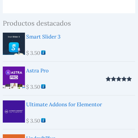
Productos destacados
Smart Slider 3
$
3.50
Astra Pro
$
3.50
Valorado con
5.00
de 5
Ultimate Addons for Elementor
$
3.50