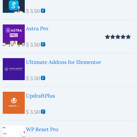
$
3.50
Astra Pro
$
3.50
Valorado con
5.00
de 5
Ultimate Addons for Elementor
$
3.50
UpdraftPlus
$
3.50
WP Reset Pro