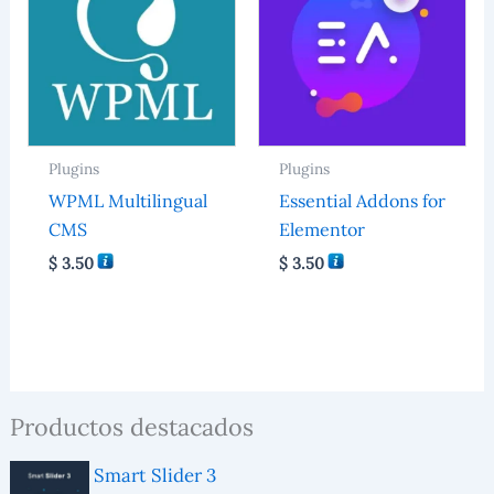
Plugins
Plugins
WPML Multilingual
Essential Addons for
CMS
Elementor
$
3.50
$
3.50
Productos destacados
Smart Slider 3