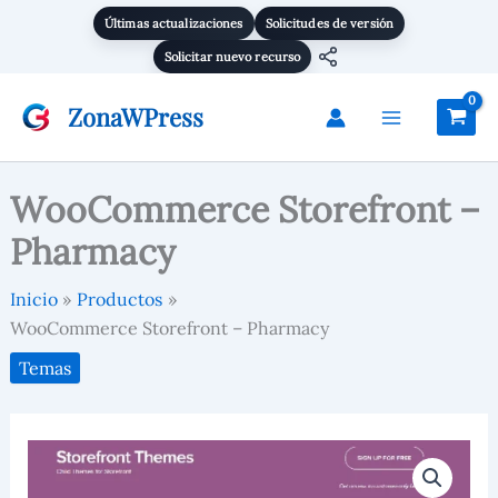
Pharmacy
Ir
Últimas actualizaciones
Solicitudes de versión
cantidad
al
Solicitar nuevo recurso
contenido
ZonaWPress
WooCommerce Storefront –
Pharmacy
Inicio
Productos
WooCommerce Storefront – Pharmacy
Temas