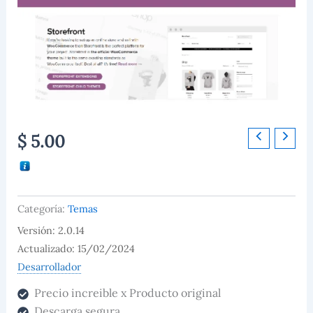
WooCommerce
$
5.00
Storefront
-
Pharmacy
cantidad
Categoría:
Temas
Versión: 2.0.14
Actualizado: 15/02/2024
Desarrollador
Precio increible x Producto original
Descarga segura.