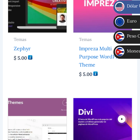
Dólar
$
Euro
€
Peso 
Temas
Temas
CUP
Zephyr
Impreza Multi
Moneda
Purpose WordPress
$
5.00
MLC
Theme
$
5.00