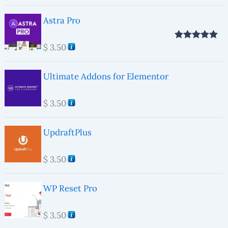
Astra Pro
$
3.50
Valorado con
5.00
de 5
Ultimate Addons for Elementor
$
3.50
UpdraftPlus
$
3.50
WP Reset Pro
$
3.50