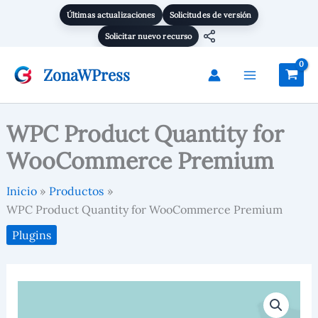
Ir
Últimas actualizaciones
Solicitudes de versión
al
Solicitar nuevo recurso
contenido
ZonaWPress
WPC Product Quantity for
WooCommerce Premium
Inicio
Productos
WPC Product Quantity for WooCommerce Premium
Plugins