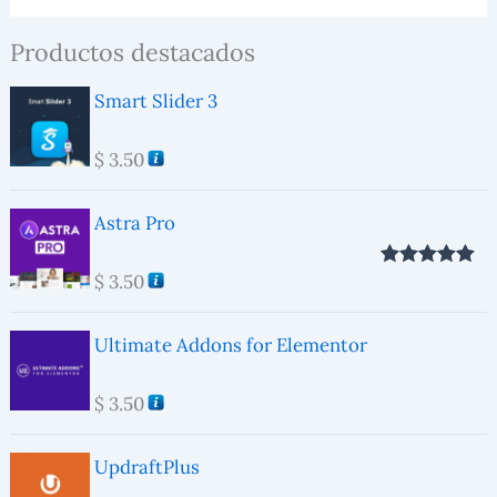
Productos destacados
Smart Slider 3
$
3.50
Astra Pro
$
3.50
Valorado con
5.00
de 5
Ultimate Addons for Elementor
$
3.50
UpdraftPlus