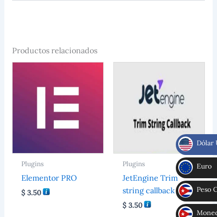
Productos relacionados
Dólar
$
Plugins
Plugins
Euro
Elementor PRO
JetEngine Trim
€
Peso 
string callback
$
3.50
CUP
$
3.50
Moneda