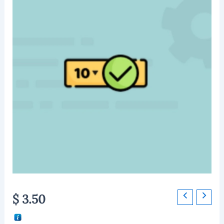
WPC
$
3.50
Product
Quantity
for