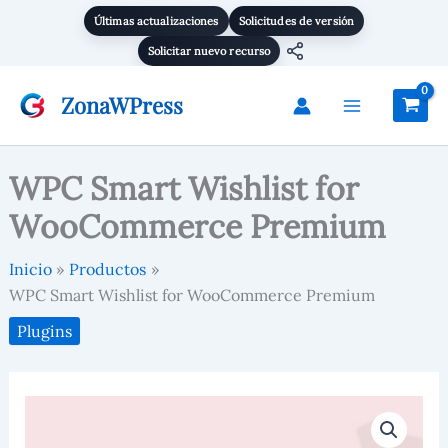
Ir
Últimas actualizaciones
Solicitudes de versión
al
Solicitar nuevo recurso
contenido
ZonaWPress
WPC Smart Wishlist for
WooCommerce Premium
Inicio
Productos
WPC Smart Wishlist for WooCommerce Premium
Plugins