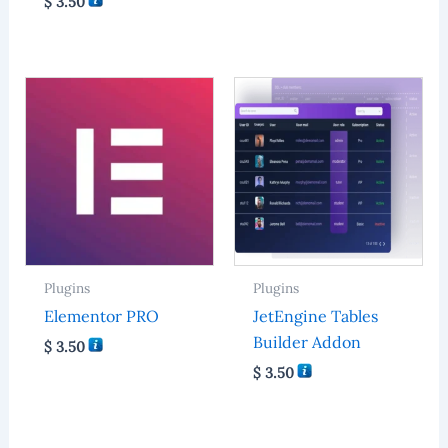
$
3.50
Plugins
Plugins
Elementor PRO
JetEngine Tables
Builder Addon
$
3.50
$
3.50