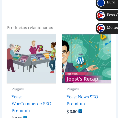
Euro
€
Peso 
CUP
Productos relacionados
Moneda
MLC
Plugins
Plugins
Yoast
Yoast News SEO
WooCommerce SEO
Premium
Premium
$
3.50