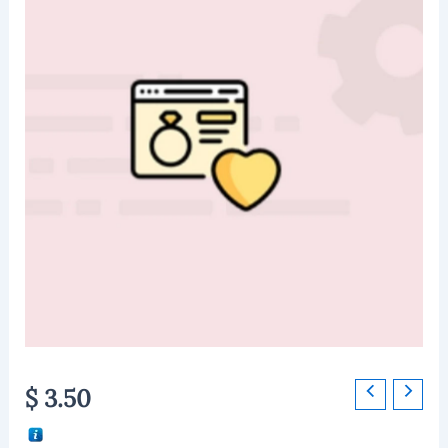
WPC
$
3.50
Smart
Wishlist
for