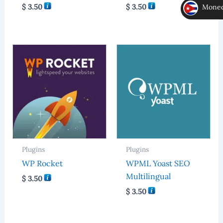
$
3.50
$
3.50
Moneda
MLC
Plugins
Plugins
WP Rocket
WPML Yoast SEO
Multilingual
$
3.50
$
3.50