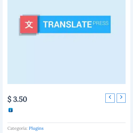
TranslatePress
$
3.50
Premium
cantidad
Categoría:
Plugins