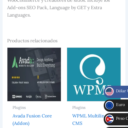
Add-ons SEO Pack, Language by GET y Extra
Languages.
Productos relacionados
Dólar
$
Euro
Plugins
Plugins
€
Avada Fusion Core
WPML Multilingual
Peso 
(Addon)
CMS
CUP