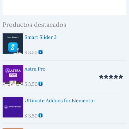
Productos destacados
Smart Slider 3
$
3.50
Astra Pro
$
3.50
Valorado con
5.00
de 5
Ultimate Addons for Elementor
$
3.50