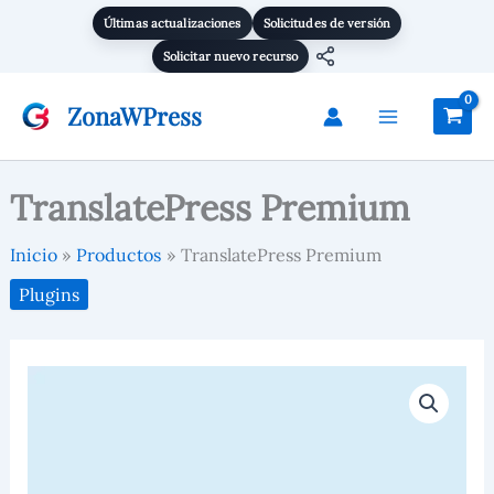
Ir
Últimas actualizaciones
Solicitudes de versión
al
Solicitar nuevo recurso
contenido
ZonaWPress
TranslatePress Premium
Inicio
Productos
TranslatePress Premium
Plugins