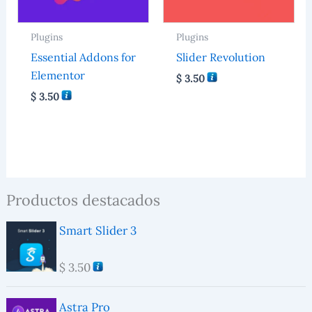
Plugins
Plugins
Essential Addons for
Slider Revolution
Elementor
$
3.50
$
3.50
Productos destacados
Smart Slider 3
$
3.50
Astra Pro