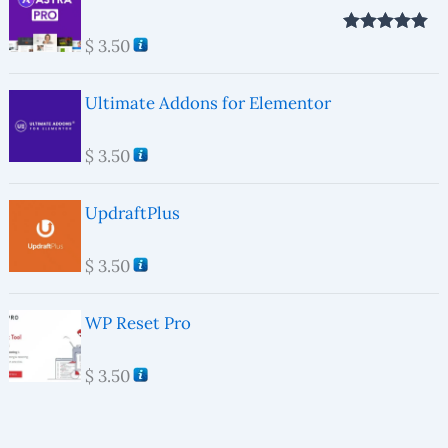
$
3.50
Valorado con
5.00
de 5
Ultimate Addons for Elementor
$
3.50
UpdraftPlus
$
3.50
WP Reset Pro
$
3.50