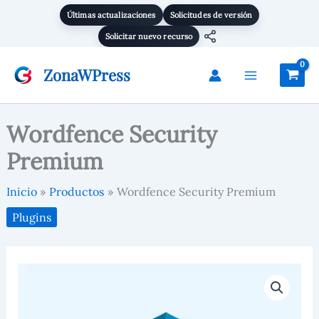
cantidad
Ir
Últimas actualizaciones
Solicitudes de versión
al
Solicitar nuevo recurso
contenido
ZonaWPress
Wordfence Security
Premium
Inicio
Productos
Wordfence Security Premium
Plugins