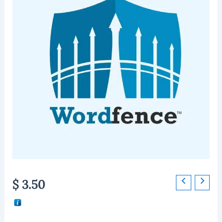
Wordfence
$
3.50
Security
Premium
cantidad